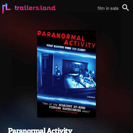
film in sala
Cerca
Paranormal Activity