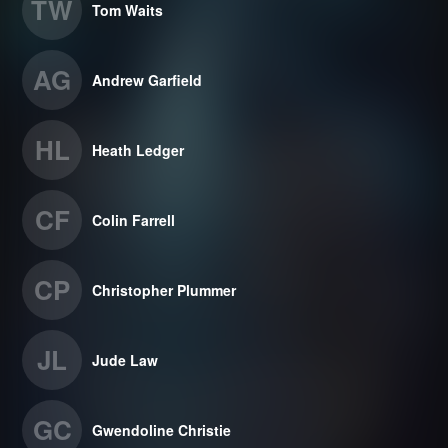
TW
Tom Waits
AG
Andrew Garfield
HL
Heath Ledger
CF
Colin Farrell
CP
Christopher Plummer
JL
Jude Law
GC
Gwendoline Christie