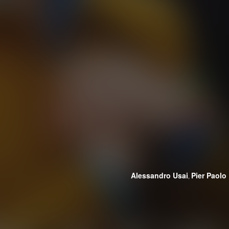
Alessandro Usai
Pier Paolo
,