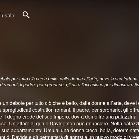
in sala
Cerca
ole per tutto ciò che è bello, dalle donne all’arte, deve la sua fortuna a
ori romani. Il padre, per spronarlo, gli offre l’occasione per dimostrare f
 un debole per tutto ciò che è bello, dalle donne all’arte, deve l
e spregiudicati costruttori romani. Il padre, per spronarlo, gli offr
re il degno erede del suo impero: dovrà demolire una palazzina
usso. Un affare al quale Davide non può rinunciare. Nella palazz
il suo appartamento: Ursula, una donna cieca, bella, determinata
ani di Davide e gli permetterà di aprirsi a un nuovo modo di vive