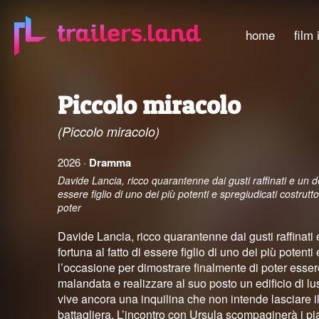
home
film 
Piccolo miracolo
(Piccolo miracolo)
2026 ·
Dramma
Davide Lancia, ricco quarantenne dai gusti raffinati e un deb
essere figlio di uno dei più potenti e spregiudicati costrutt
poter
Davide Lancia, ricco quarantenne dai gusti raffinati e
fortuna al fatto di essere figlio di uno dei più potenti 
l’occasione per dimostrare finalmente di poter esse
malandata e realizzare al suo posto un edificio di l
vive ancora una inquilina che non intende lasciare 
battagliera. L’incontro con Ursula scompaginerà i pi