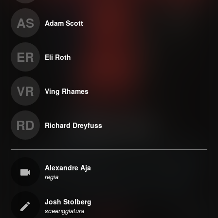
AS
Adam Scott
ER
Eli Roth
VR
Ving Rhames
RD
Richard Dreyfuss
Alexandre Aja
regia
Josh Stolberg
sceenggiatura