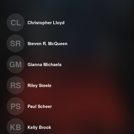
CL
Christopher Lloyd
SR
Steven R. McQueen
GM
Gianna Michaels
RS
Riley Steele
PS
Paul Scheer
KB
Kelly Brook