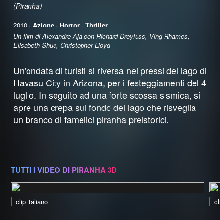
(Piranha)
2010 ·
Azione
·
Horror
·
Thriller
Un film di Alexandre Aja con Richard Dreyfuss, Ving Rhames,
Elisabeth Shue, Christopher Lloyd
Un'ondata di turisti si riversa nei pressi del lago di
Havasu City in Arizona, per i festeggiamenti del 4
luglio. In seguito ad una forte scossa sismica, si
apre una crepa sul fondo del lago che risveglia
un branco di famelici piranha preistorici.
TUTTI I VIDEO DI PIRANHA 3D
clip italiano
cl