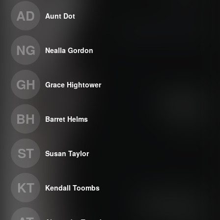
AD
Aunt Dot
NG
Nealla Gordon
GH
Grace Hightower
BH
Barret Helms
ST
Susan Taylor
KT
Kendall Toombs