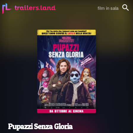
film in sala
Cerca
Pupazzi Senza Gloria