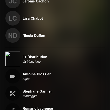
JC
Jérôme Cachon
LC
Lisa Chabot
ND
Nicola Duffett
01 Distribution
distribuzione
Antoine Blossier
regia
Stéphane Garnier
montaggio
Romaric Laurence