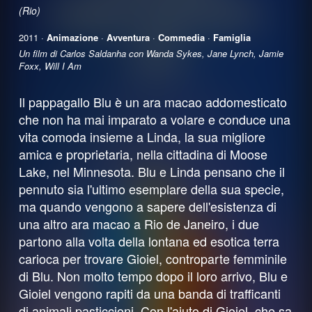
(Rio)
2011 ·
Animazione
·
Avventura
·
Commedia
·
Famiglia
Un film di Carlos Saldanha con Wanda Sykes, Jane Lynch, Jamie
Foxx, Will I Am
Il pappagallo Blu è un ara macao addomesticato
che non ha mai imparato a volare e conduce una
vita comoda insieme a Linda, la sua migliore
amica e proprietaria, nella cittadina di Moose
Lake, nel Minnesota. Blu e Linda pensano che il
pennuto sia l'ultimo esemplare della sua specie,
ma quando vengono a sapere dell'esistenza di
una altro ara macao a Rio de Janeiro, i due
partono alla volta della lontana ed esotica terra
carioca per trovare Gioiel, controparte femminile
di Blu. Non molto tempo dopo il loro arrivo, Blu e
Gioiel vengono rapiti da una banda di trafficanti
di animali pasticcioni. Con l'aiuto di Gioiel, che sa