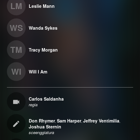
LM
Leslie Mann
WS
Wanda Sykes
TM
Tracy Morgan
WI
Will I Am
Carlos Saldanha
regia
Don Rhymer
Sam Harper
Jeffrey Ventimilia
,
,
,
Joshua Sternin
sceenggiatura