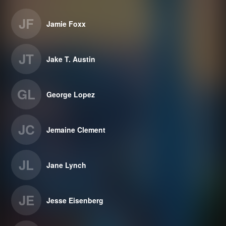
JF
Jamie Foxx
JT
Jake T. Austin
GL
George Lopez
JC
Jemaine Clement
JL
Jane Lynch
JE
Jesse Eisenberg