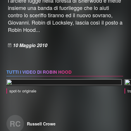
l’arciere fugge nella foresta di Sherwood e mette
insieme una banda di fuorilegge che lo aiuti
contro lo sceriffo tiranno ed il nuovo sovrano,
Giovanni. Robin di Locksley, lascia così il posto a
Robin Hood...
10 Maggio 2010
TUTTI I VIDEO DI ROBIN HOOD
spot-tv originale
tr
RC
Russell Crowe