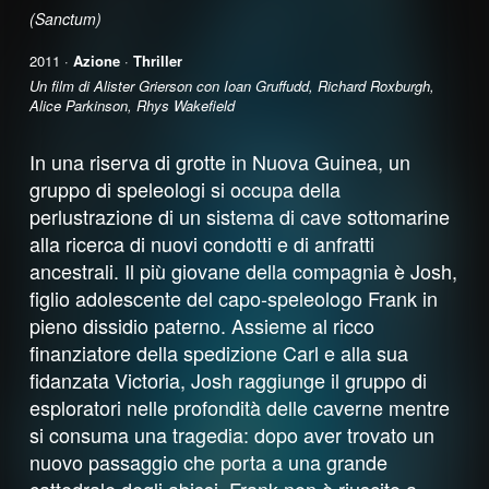
(Sanctum)
2011 ·
Azione
·
Thriller
Un film di Alister Grierson con Ioan Gruffudd, Richard Roxburgh,
Alice Parkinson, Rhys Wakefield
In una riserva di grotte in Nuova Guinea, un
gruppo di speleologi si occupa della
perlustrazione di un sistema di cave sottomarine
alla ricerca di nuovi condotti e di anfratti
ancestrali. Il più giovane della compagnia è Josh,
figlio adolescente del capo-speleologo Frank in
pieno dissidio paterno. Assieme al ricco
finanziatore della spedizione Carl e alla sua
fidanzata Victoria, Josh raggiunge il gruppo di
esploratori nelle profondità delle caverne mentre
si consuma una tragedia: dopo aver trovato un
nuovo passaggio che porta a una grande