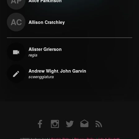
AP
Alice Parkinson
AC
Allison Cratchley
Alister Grierson
regia
Andrew Wight
John Garvin
,
sceenggiatura
Facebook
Instagram
Twitter
Email
RSS