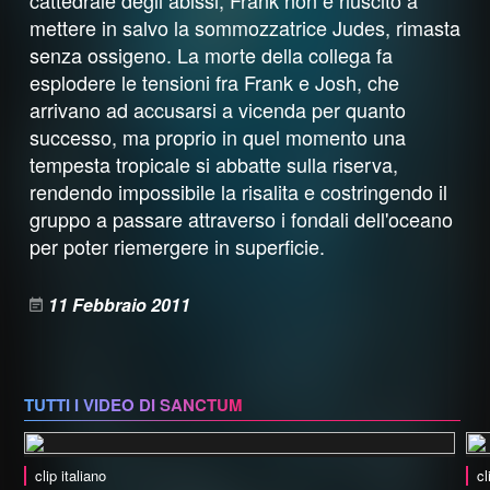
cattedrale degli abissi, Frank non è riuscito a
mettere in salvo la sommozzatrice Judes, rimasta
senza ossigeno. La morte della collega fa
esplodere le tensioni fra Frank e Josh, che
arrivano ad accusarsi a vicenda per quanto
successo, ma proprio in quel momento una
tempesta tropicale si abbatte sulla riserva,
rendendo impossibile la risalita e costringendo il
gruppo a passare attraverso i fondali dell'oceano
per poter riemergere in superficie.
11 Febbraio 2011
TUTTI I VIDEO DI SANCTUM
clip italiano
cl