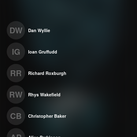
DW
Dan Wyllie
IG
Ioan Gruffudd
RR
Richard Roxburgh
RW
Rhys Wakefield
CB
Christopher Baker