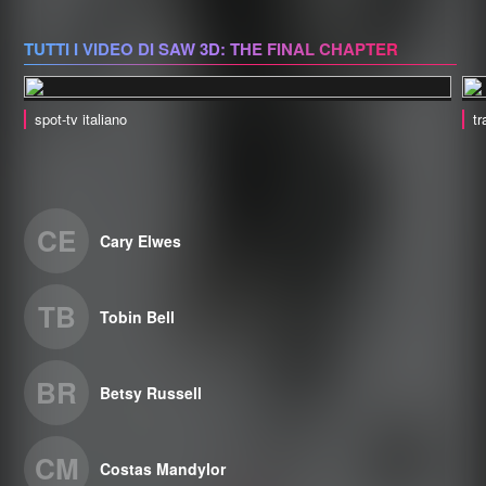
TUTTI I VIDEO DI SAW 3D: THE FINAL CHAPTER
spot-tv italiano
tr
CE
Cary Elwes
TB
Tobin Bell
BR
Betsy Russell
CM
Costas Mandylor