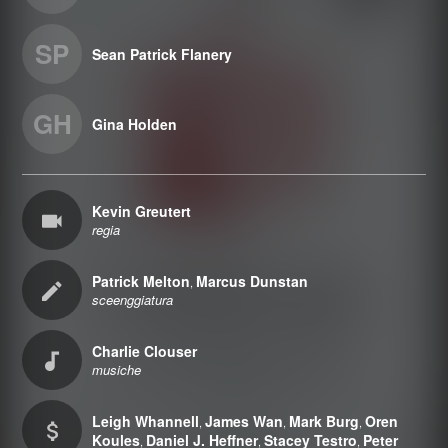
SP
Sean Patrick Flanery
GH
Gina Holden
Kevin Greutert
regia
Patrick Melton
Marcus Dunstan
,
sceenggiatura
Charlie Clouser
musiche
Leigh Whannell
James Wan
Mark Burg
Oren
,
,
,
Koules
Daniel J. Heffner
Stacey Testro
Peter
,
,
,