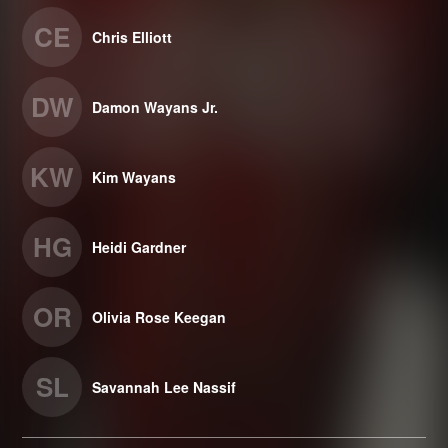
CE
Chris Elliott
DW
Damon Wayans Jr.
KW
Kim Wayans
HG
Heidi Gardner
OR
Olivia Rose Keegan
SL
Savannah Lee Nassif