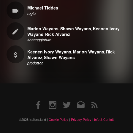
Michael Tiddes
regia
Marlon Wayans
Shawn Wayans
Keenen Ivory
,
,
Wayans
Rick Alvarez
,
sceenggiatura
Keenen Ivory Wayans
Marlon Wayans
Rick
,
,
Alvarez
Shawn Wayans
,
produttori
Facebook
Instagram
Twitter
Email
RSS
©2026 trailers.land |
Cookie Policy
|
Privacy Policy
|
Info & Contatti