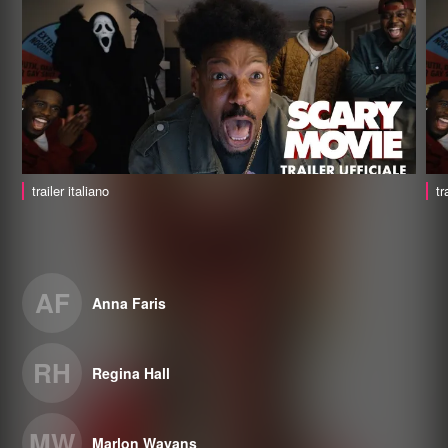
trailer italiano
tr
AF
Anna Faris
RH
Regina Hall
MW
Marlon Wayans