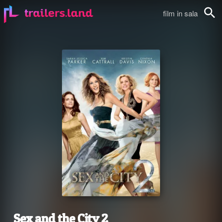
film in sala
Cerca
Sex and the City 2