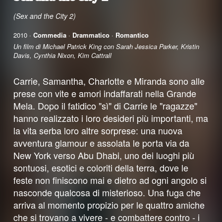
(Sex and the City 2)
2010 ·
Commedia
·
Drammatico
·
Romantico
Un film di Michael Patrick King con Sarah Jessica Parker, Kristin
Davis, Cynthia Nixon, Kim Cattrall
Carrie, Samantha, Charlotte e Miranda sono alle
prese con vite e amori indaffarati nella Grande
Mela. Dopo il fatidico "sì" di Carrie le "ragazze"
hanno realizzato i loro desideri più importanti, ma
la vita serba loro altre sorprese: una nuova
avventura glamour e assolata le porta via da
New York verso Abu Dhabi, uno dei luoghi più
sontuosi, esotici e coloriti della terra, dove le
feste non finiscono mai e dietro ad ogni angolo si
nasconde qualcosa di misterioso. Una fuga che
arriva al momento propizio per le quattro amiche
che si trovano a vivere - e combattere contro - i