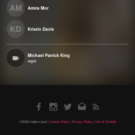
AM
Amira Mor
KD
Kristin Davis
Michael Patrick King
regia
Facebook
Instagram
Twitter
Email
RSS
©2026 trailers.land |
Cookie Policy
|
Privacy Policy
|
Info & Contatti