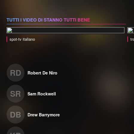
TUTTI I VIDEO DI STANNO TUTTI BENE
spot-tv italiano
tr
RD
Robert De Niro
SR
Sam Rockwell
DB
Drew Barrymore