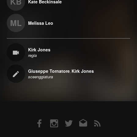
KB
Kate Beckinsale
ML
Melissa Leo
Kirk Jones
regia
Giuseppe Tornatore
Kirk Jones
,
sceenggiatura
Facebook
Instagram
Twitter
Email
RSS