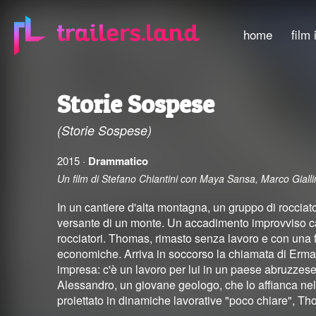
home
film 
Storie Sospese
(Storie Sospese)
2015 ·
Drammatico
Un film di Stefano Chiantini con Maya Sansa, Marco Giallin
In un cantiere d'alta montagna, un gruppo di rocciato
versante di un monte. Un accadimento improvviso ca
rocciatori. Thomas, rimasto senza lavoro e con una f
economiche. Arriva in soccorso la chiamata di Erma
impresa: c'è un lavoro per lui in un paese abruzze
Alessandro, un giovane geologo, che lo affianca nel 
proiettato in dinamiche lavorative "poco chiare", Tho