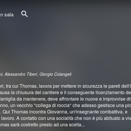
in sala
Cerca
i, Alessandro Tiberi, Giorgio Colangeli
ri, tra cui Thomas, lavora per mettere in sicurezza le pareti dell
usa la chiusura del cantiere e il conseguente licenziamento de
amiglia da mantenere, deve affrontare le nuove e improvvise dif
nno, un vecchio "collega di roccia" che adesso gestisce una pi
se. Qui Thomas incontra Giovanna, un'insegnante combattiva, e
lavoro. A contatto con una socialità che non è più abituato a viv
mas sarà costretto presto ad una scelta...