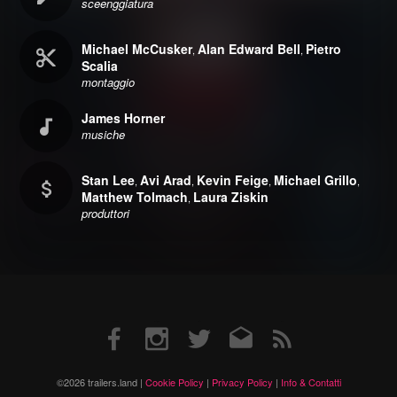
sceenggiatura
Michael McCusker
Alan Edward Bell
Pietro
,
,
Scalia
montaggio
James Horner
musiche
Stan Lee
Avi Arad
Kevin Feige
Michael Grillo
,
,
,
,
Matthew Tolmach
Laura Ziskin
,
produttori
Facebook
Instagram
Twitter
Email
RSS
©2026 trailers.land |
Cookie Policy
|
Privacy Policy
|
Info & Contatti