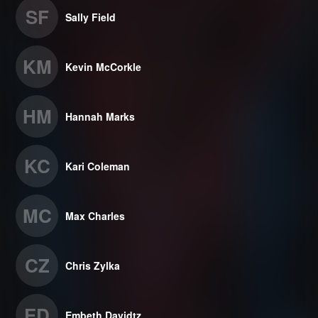
SF
Sally Field
KM
Kevin McCorkle
HM
Hannah Marks
KC
Kari Coleman
MC
Max Charles
CZ
Chris Zylka
ED
Embeth Davidtz