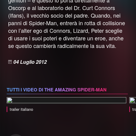
genitori – e questo lo porta direttamente a
Oscorp e al laboratorio del Dr. Curt Connors
(Ifans), il vecchio socio del padre. Quando, nei
panni di Spider-Man, entrerà in rotta di collisione
con l’alter ego di Connors, Lizard, Peter sceglie
di usare i suoi poteri e diventare un eroe, anche
se questo cambierà radicalmente la sua vita.
04 Luglio 2012
TUTTI I VIDEO DI THE AMAZING SPIDER-MAN
trailer italiano
tr