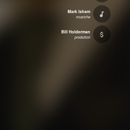
Mark Isham
musiche
Bill Holderman
produttori