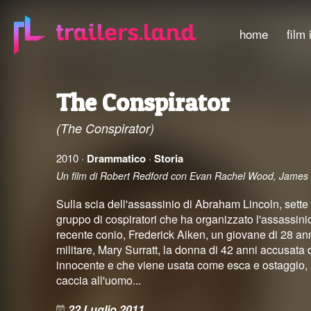
home
film 
The Conspirator
(The Conspirator)
2010 ·
Drammatico
·
Storia
Un film di Robert Redford con Evan Rachel Wood, James 
Sulla scia dell'assassinio di Abraham Lincoln, sette 
gruppo di cospiratori che ha organizzato l'assassinio
recente conio, Frederick Aiken, un giovane di 28 anni,
militare, Mary Surratt, la donna di 42 anni accusata 
innocente e che viene usata come esca e ostaggio, al
caccia all'uomo...
22 Luglio 2011