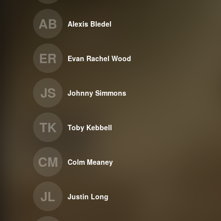
AB
Alexis Bledel
ER
Evan Rachel Wood
JS
Johnny Simmons
TK
Toby Kebbell
CM
Colm Meaney
JL
Justin Long