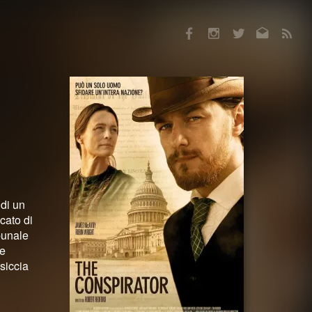
Facebook
Instagram
Twitter
Email
RSS
 di un
cato di
bunale
re
siccia