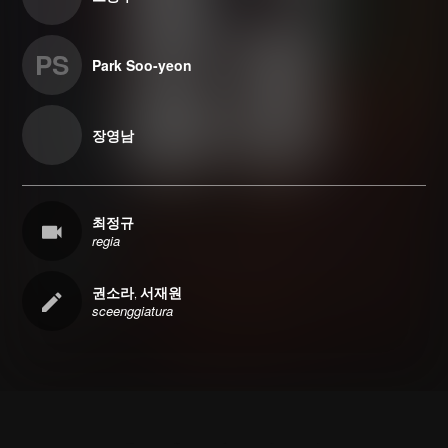
PS
Park Soo-yeon
장영남
최정규
regia
권소라
서재원
,
sceenggiatura
Facebook
Instagram
Twitter
Email
RSS