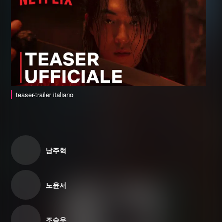
teaser-trailer italiano
남주혁
노윤서
조승우