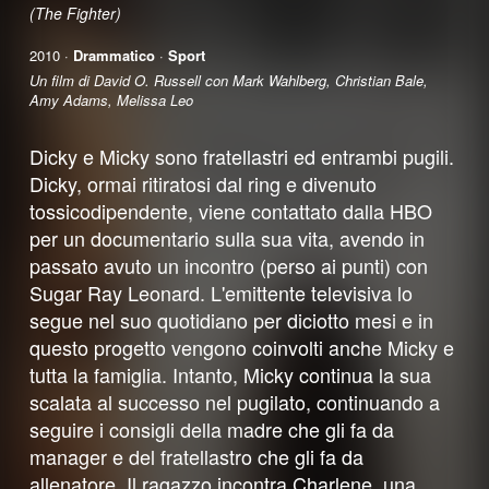
(The Fighter)
2010 ·
Drammatico
·
Sport
Un film di David O. Russell con Mark Wahlberg, Christian Bale,
Amy Adams, Melissa Leo
Dicky e Micky sono fratellastri ed entrambi pugili.
Dicky, ormai ritiratosi dal ring e divenuto
tossicodipendente, viene contattato dalla HBO
per un documentario sulla sua vita, avendo in
passato avuto un incontro (perso ai punti) con
Sugar Ray Leonard. L'emittente televisiva lo
segue nel suo quotidiano per diciotto mesi e in
questo progetto vengono coinvolti anche Micky e
tutta la famiglia. Intanto, Micky continua la sua
scalata al successo nel pugilato, continuando a
seguire i consigli della madre che gli fa da
manager e del fratellastro che gli fa da
allenatore. Il ragazzo incontra Charlene, una