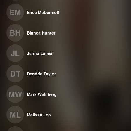
EM
Erica McDermott
BH
Bianca Hunter
JL
Jenna Lamia
DT
Dendrie Taylor
MW
Mark Wahlberg
ML
Melissa Leo