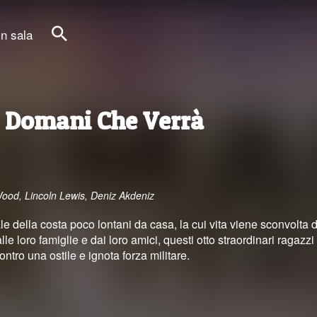
in sala
Cerca
l Domani Che Verrà
-Wood, Lincoln Lewis, Deniz Akdeniz
ale della costa poco lontani da casa, la cui vita viene sconvolta 
le loro famiglie e dai loro amici, questi otto straordinari ragazz
tro una ostile e ignota forza militare.