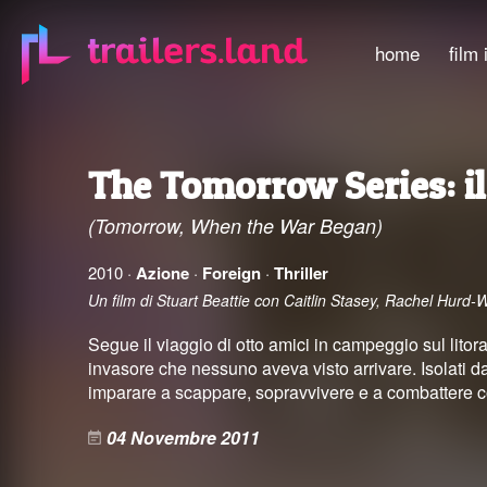
home
film 
The Tomorrow Series: i
(Tomorrow, When the War Began)
2010 ·
Azione
·
Foreign
·
Thriller
Un film di Stuart Beattie con Caitlin Stasey, Rachel Hurd
Segue il viaggio di otto amici in campeggio sul litor
invasore che nessuno aveva visto arrivare. Isolati dal
imparare a scappare, sopravvivere e a combattere con
04 Novembre 2011