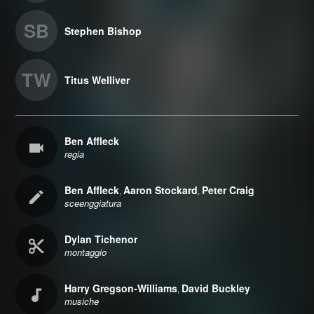
SB
Stephen Bishop
TW
Titus Welliver
Ben Affleck
regia
Ben Affleck
Aaron Stockard
Peter Craig
,
,
sceenggiatura
Dylan Tichenor
montaggio
Harry Gregson-Williams
David Buckley
,
musiche