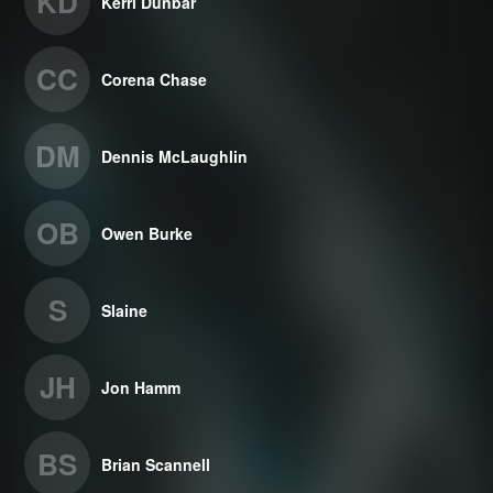
KD
Kerri Dunbar
CC
Corena Chase
DM
Dennis McLaughlin
OB
Owen Burke
S
Slaine
JH
Jon Hamm
BS
Brian Scannell