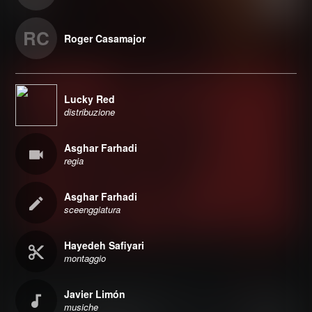
RC
Roger Casamajor
Lucky Red
distribuzione
Asghar Farhadi
regia
Asghar Farhadi
sceenggiatura
Hayedeh Safiyari
montaggio
Javier Limón
musiche