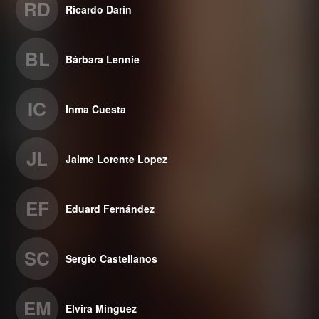
RD
Ricardo Darín
BL
Bárbara Lennie
IC
Inma Cuesta
JL
Jaime Lorente Lopez
EF
Eduard Fernández
SC
Sergio Castellanos
EM
Elvira Mínguez