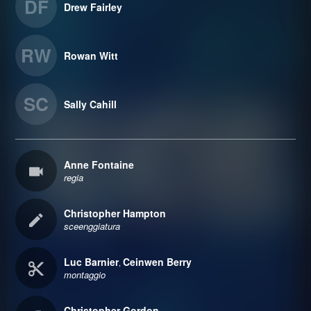
DF
Drew Fairley
RW
Rowan Witt
SC
Sally Cahill
Anne Fontaine
regia
Christopher Hampton
sceenggiatura
Luc Barnier
Ceinwen Berry
,
montaggio
Christopher Gordon