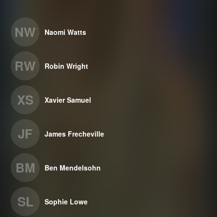
NW
Naomi Watts
RW
Robin Wright
XS
Xavier Samuel
JF
James Frecheville
BM
Ben Mendelsohn
SL
Sophie Lowe