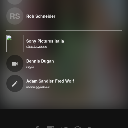
RS
Rob Schneider
Sony Pictures Italia
distribuzione
Dennis Dugan
regia
Adam Sandler
Fred Wolf
,
sceenggiatura
Facebook
Instagram
Twitter
Email
RSS