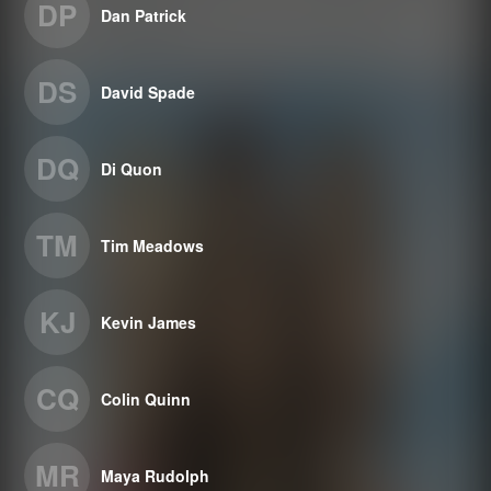
DP
Dan Patrick
DS
David Spade
DQ
Di Quon
TM
Tim Meadows
KJ
Kevin James
CQ
Colin Quinn
MR
Maya Rudolph