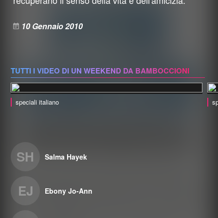
recuperano il senso della vita e dell'amicizia.
10 Gennaio 2010
TUTTI I VIDEO DI UN WEEKEND DA BAMBOCCIONI
speciali italiano
sp
SH
Salma Hayek
EJ
Ebony Jo-Ann