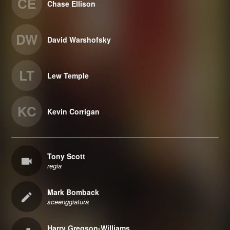
CE
Chase Ellison
DW
David Warshofsky
LT
Lew Temple
KC
Kevin Corrigan
Tony Scott
regia
Mark Bomback
sceenggiatura
Harry Gregson-Williams