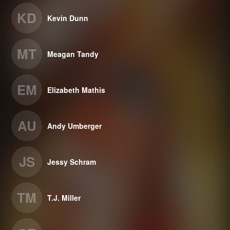
KD
Kevin Dunn
MT
Meagan Tandy
EM
Elizabeth Mathis
AU
Andy Umberger
JS
Jessy Schram
TM
T.J. Miller