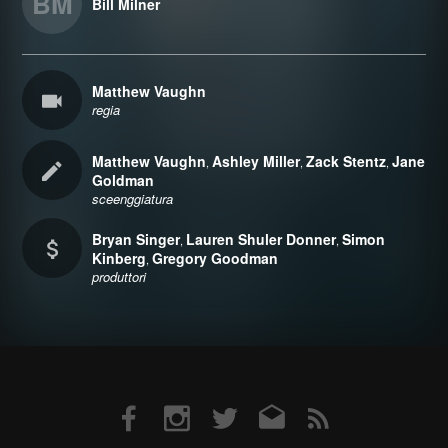
BM
Bill Milner
Matthew Vaughn
regia
Matthew Vaughn
Ashley Miller
Zack Stentz
Jane
,
,
,
Goldman
sceenggiatura
Bryan Singer
Lauren Shuler Donner
Simon
,
,
Kinberg
Gregory Goodman
,
produttori
Facebook
Instagram
Twitter
Email
RSS