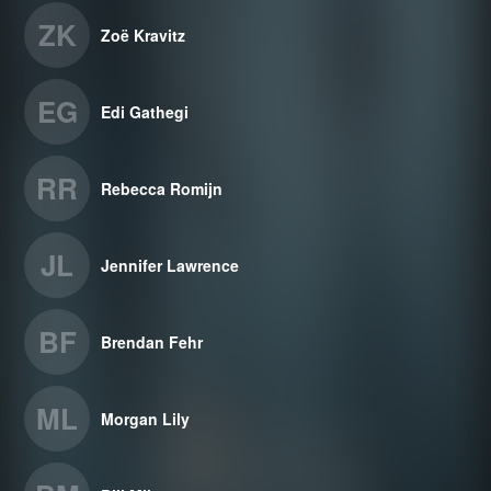
ZK
Zoë Kravitz
EG
Edi Gathegi
RR
Rebecca Romijn
JL
Jennifer Lawrence
BF
Brendan Fehr
ML
Morgan Lily