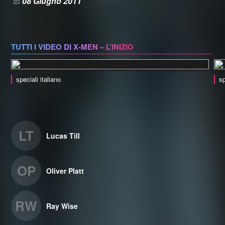
08 Giugno 2011
TUTTI I VIDEO DI X-MEN – L’INIZIO
speciali italiano
sp
LT
Lucas Till
OP
Oliver Platt
RW
Ray Wise