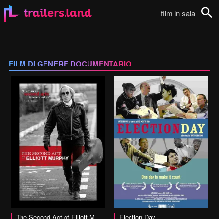
film in sala
Cerca
FILM DI GENERE DOCUMENTARIO
vai alla scheda
The Second Act of Elliott Murphy
Election Day