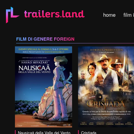
home
film 
FILM DI GENERE FOREIGN
vai alla scheda
vai alla scheda
Nausicaä della Valle del Vento
Cristiada