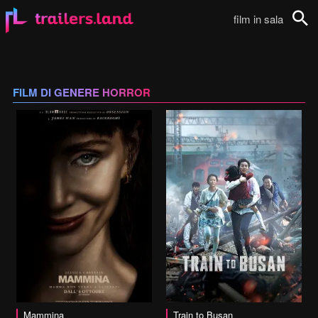
film in sala
Cerca
FILM DI GENERE HORROR
vai alla scheda
Mammina
Train to Busan