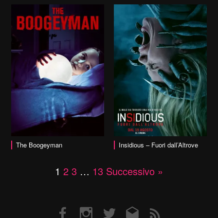
vai alla scheda
The Boogeyman
Insidious – Fuori dall’Altrove
1
2
3
…
13
Successivo »
Facebook
Instagram
Twitter
Email
RSS