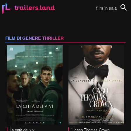
film in sala
Cerca
FILM DI GENERE THRILLER
vai alla scheda
La città dei vivi
Il caso Thomas Crown