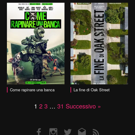
vai alla scheda
Come rapinare una banca
La fine di Oak Street
1
2
3
…
31
Successivo »
Facebook
Instagram
Twitter
Email
RSS