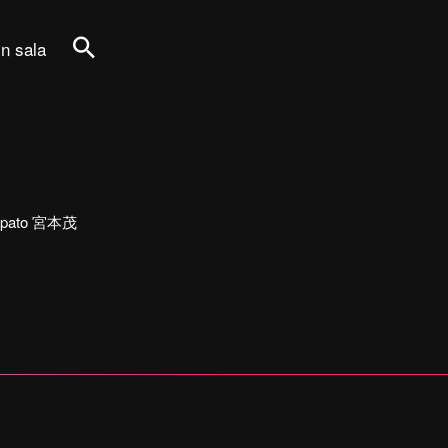
in sala
Cerca
rtecipato 宮本茂