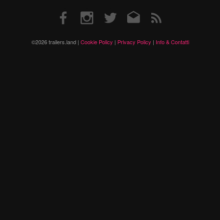
Facebook
Instagram
Twitter
Email
RSS
©2026 trailers.land |
Cookie Policy
|
Privacy Policy
|
Info & Contatti