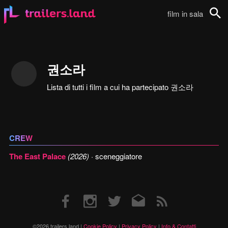
film in sala
Cerca
권소라
Lista di tutti i film a cui ha partecipato 권소라
CREW
The East Palace
(2026)
· sceneggiatore
Facebook
Instagram
Twitter
Email
RSS
©2026 trailers.land |
Cookie Policy
|
Privacy Policy
|
Info & Contatti