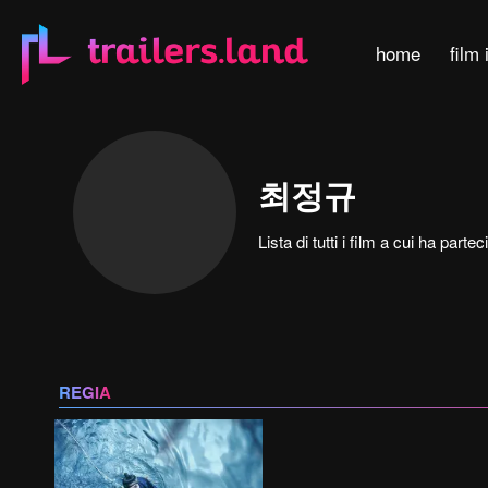
home
film 
최정규
Lista di tutti i film a cui ha pa
REGIA