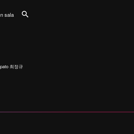
in sala
Cerca
rtecipato 최정규