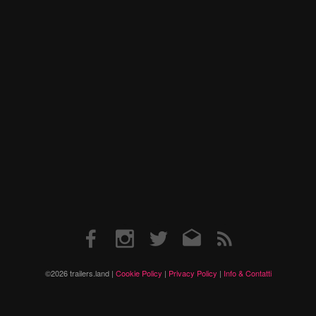
Facebook
Instagram
Twitter
Email
RSS
©2026 trailers.land |
Cookie Policy
|
Privacy Policy
|
Info & Contatti