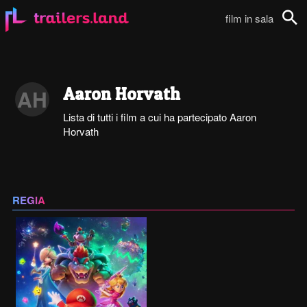
film in sala
Cerca
Aaron Horvath
AH
Lista di tutti i film a cui ha partecipato Aaron
Horvath
REGIA