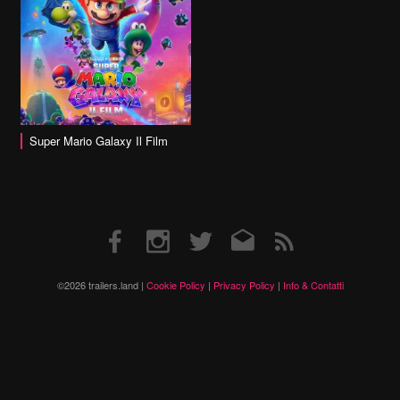
Super Mario Galaxy Il Film
Facebook
Instagram
Twitter
Email
RSS
©2026 trailers.land |
Cookie Policy
|
Privacy Policy
|
Info & Contatti