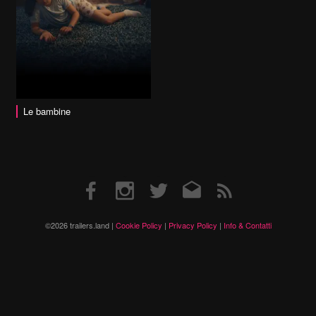
Le bambine
Facebook
Instagram
Twitter
Email
RSS
©2026 trailers.land |
Cookie Policy
|
Privacy Policy
|
Info & Contatti