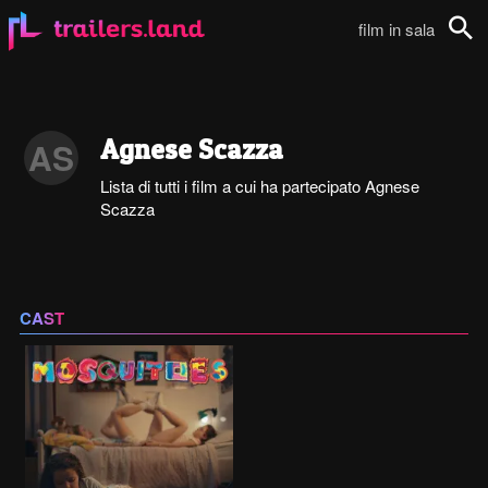
film in sala
Cerca
Agnese Scazza
AS
Lista di tutti i film a cui ha partecipato Agnese
Scazza
CAST