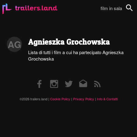
film in sala
Cerca
Agnieszka Grochowska
AG
Lista di tutti i film a cui ha partecipato Agnieszka
Grochowska
Facebook
Instagram
Twitter
Email
RSS
©2026 trailers.land |
Cookie Policy
|
Privacy Policy
|
Info & Contatti