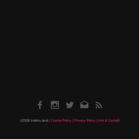
Facebook
Instagram
Twitter
Email
RSS
©2026 trailers.land |
Cookie Policy
|
Privacy Policy
|
Info & Contatti