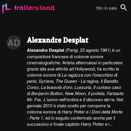
film in sala
Cerca
Alexandre Desplat
AD
Alexandre Desplat
(Parigi, 23 agosto 1961) è un
compositore francese di colonne sonore
cinematografiche. Artista affermatosi in particolare
grazie alla sua attività ad Hollywood, ha scritto le
colonne sonore di
La ragazza con l'orecchino di
perla
,
Syriana
,
The Queen - La regina
,
Il Bandito
Corso
,
La bussola d'oro
,
Lussuria
,
Il curioso caso
di Benjamin Button
,
New Moon
,
Il profeta
,
Fantastic
Mr. Fox
,
L'uomo nell'ombra
e
Il discorso del re
. Nel
gennaio 2010 è stato scelto per comporre la
colonna sonora di
Harry Potter e i Doni della Morte
- Parte 1
, ed in seguito confermato anche per il
successivo e finale capitolo
Harry Potter e i
...