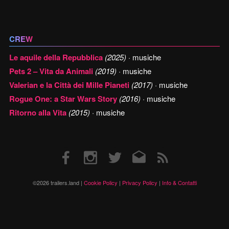
CREW
Le aquile della Repubblica
(2025)
· musiche
Pets 2 – Vita da Animali
(2019)
· musiche
Valerian e la Città dei Mille Pianeti
(2017)
· musiche
Rogue One: a Star Wars Story
(2016)
· musiche
Ritorno alla Vita
(2015)
· musiche
Facebook
Instagram
Twitter
Email
RSS
©2026 trailers.land |
Cookie Policy
|
Privacy Policy
|
Info & Contatti