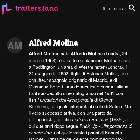
film in sala
Cerca
Alfred Molina
AM
Alfred Molina
, nato
Alfredo Molina
(Londra, 24
maggio 1953), è un attore britannico. Molina nasce
a Paddington, un'area di Westminster (Londra), il
24 maggio del 1953, figlio di Esteban Molina, uno
chauffeur spagnolo originario di Madrid, e di
Giovanna Bonelli, una domestica e cuoca italiana.
Fa il suo debutto cinematografico nel 1981 con il
film
I predatori dell'Arca perduta
di Steven
Spielberg, nel quale interpreta il ruolo di Satipo. Ma
il vero successo arriva, con una parte da
protagonista, nel film
Lettera a Breznev
(1985), a
cui due anni dopo segue
Prick Up - L'importanza di
essere Joe
, nel quale veste i panni di Kenneth
Halliwell, l'amante del celebre commediografo