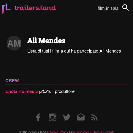
film in sala
Cerca
Ali Mendes
AM
Lista di tutti i film a cui ha partecipato Ali Mendes
CREW
Enola Holmes 3
(2026)
· produttore
Facebook
Instagram
Twitter
Email
RSS
©2026 trailers.land |
Cookie Policy
|
Privacy Policy
|
Info & Contatti