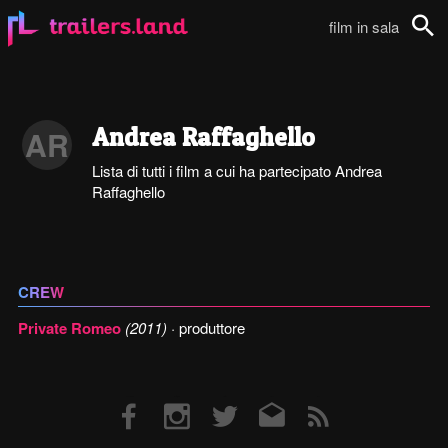
film in sala
Cerca
Andrea Raffaghello
AR
Lista di tutti i film a cui ha partecipato Andrea
Raffaghello
CREW
Private Romeo
(2011)
· produttore
Facebook
Instagram
Twitter
Email
RSS