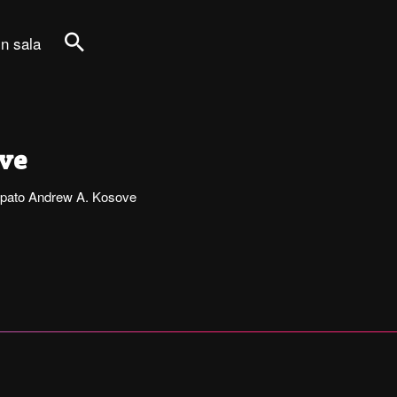
in sala
Cerca
ove
tecipato Andrew A. Kosove