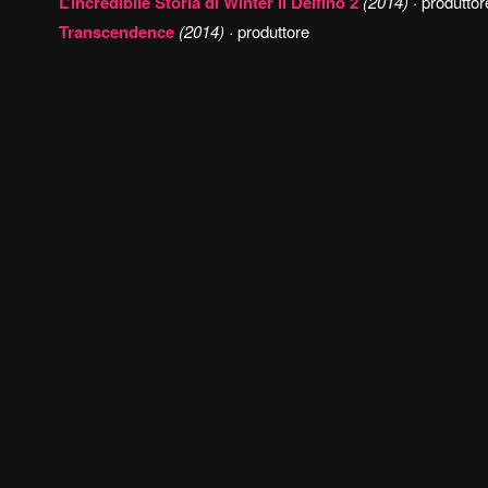
L’incredibile Storia di Winter il Delfino 2
(2014)
· produttor
Transcendence
(2014)
· produttore