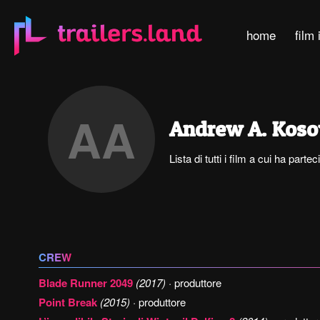
home
film 
AA
Andrew A. Kos
Lista di tutti i film a cui ha par
CREW
Blade Runner 2049
(2017)
· produttore
Point Break
(2015)
· produttore