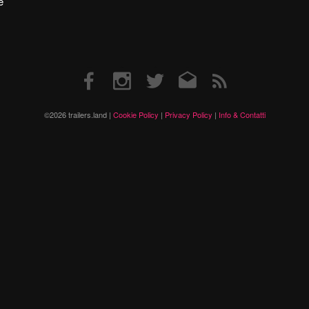
e
Facebook
Instagram
Twitter
Email
RSS
©2026 trailers.land |
Cookie Policy
|
Privacy Policy
|
Info & Contatti