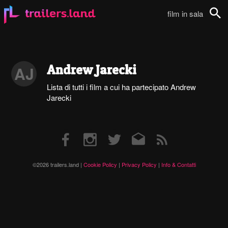
film in sala
Cerca
Andrew Jarecki
AJ
Lista di tutti i film a cui ha partecipato Andrew
Jarecki
Facebook
Instagram
Twitter
Email
RSS
©2026 trailers.land |
Cookie Policy
|
Privacy Policy
|
Info & Contatti