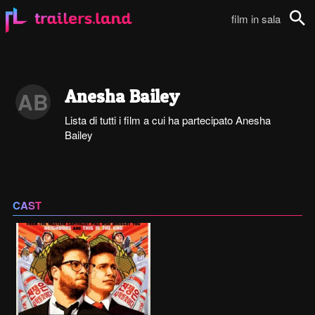
film in sala
Cerca
Anesha Bailey
AB
Lista di tutti i film a cui ha partecipato Anesha
Bailey
CAST