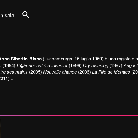
in sala
Cerca
Anne Sibertin-Blanc
(Lussemburgo, 15 luglio 1959) è una regista e a
n
(1994)
L'@mour est à réinventer
(1996)
Dry cleaning
(1997)
Augusti
tre ses mains
(2005)
Nouvelle chance
(2006)
La Fille de Monaco
(20
2011) ...