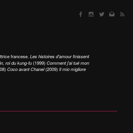
Facebook
Instagram
Twitter
Email
RSS
ttrice francese.
Les histoires d'amour finissent
n, roi du kung-fu
(1999)
Comment j'ai tué mon
08)
Coco avant Chanel
(2009)
Il mio migliore