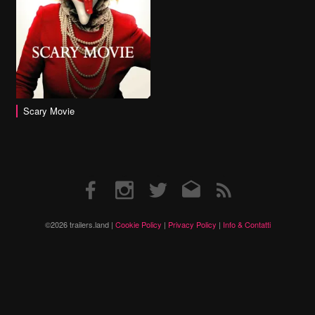
Scary Movie
Facebook
Instagram
Twitter
Email
RSS
©2026 trailers.land |
Cookie Policy
|
Privacy Policy
|
Info & Contatti