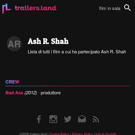
film in sala
Cerca
Ash R. Shah
AR
Lista di tutti i film a cui ha partecipato Ash R. Shah
CREW
Bad Ass
(2012)
· produttore
Facebook
Instagram
Twitter
Email
RSS
©2026 trailers.land |
Cookie Policy
|
Privacy Policy
|
Info & Contatti