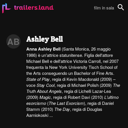
film in sala
Cerca
Ashley Bell
AB
Anna Ashley Bell
(Santa Monica, 26 maggio
1986) è un'attrice statunitense. Figlia dell'attore
Michael Bell e dell'attrice Victoria Carroll, nel 2007
frequenta la New York University Tisch School of
the Arts conseguendo un Bachelor of Fine Arts.
State of Play
, regia di Kevin Macdonald (2009) –
voce
Stay Cool
, regia di Michael Polish (2009)
The
Truth About Angels
, regia di Lichelli Lazar-Lea
(2009)
Magic
, regia di Robert Davi (2010)
L'ultimo
esorcismo
(
The Last Exorcism
), regia di Daniel
Stamm (2010)
The Day
, regia di Douglas
Aarniokoski ...