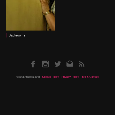
Backrooms
Facebook
Instagram
Twitter
Email
RSS
©2026 trailers.land |
Cookie Policy
|
Privacy Policy
|
Info & Contatti