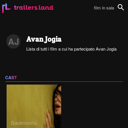
film in sala
Cerca
Avan Jogia
AJ
Lista di tutti i film a cui ha partecipato Avan Jogia
CAST