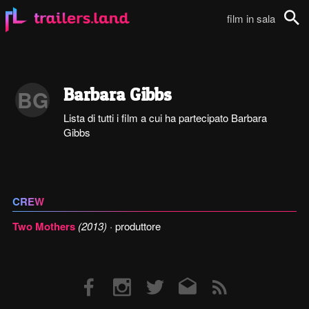
film in sala
Cerca
Barbara Gibbs
BG
Lista di tutti i film a cui ha partecipato Barbara
Gibbs
CREW
Two Mothers
(2013)
· produttore
Facebook
Instagram
Twitter
Email
RSS